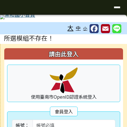
台南市關廟區崇和國小
導覽列
跳至主內容區
工具列
大
中
小
頁尾區域
主內容區域
所選模組不存在！
右邊區域內容
請由此登入
使用臺南市OpenID認證系統登入
會員登入
帳號：